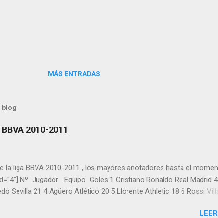
MÁS ENTRADAS
 blog
a BBVA 2010-2011
de la liga BBVA 2010-2011 , los mayores anotadores hasta el momen
_id="4"] Nº Jugador Equipo Goles 1 Cristiano Ronaldo Real Madrid 4
o Sevilla 21 4 Agüero Atlético 20 5 Llorente Athletic 18 6 Rossi Vill
 Villa Barcelona 18 9 Benzema Real Madrid 15 10 Rondón Málaga 14
LEER
uté Sevilla 13 13 Osvaldo Espanyol 13 14 Pedro Barcelona 13 15