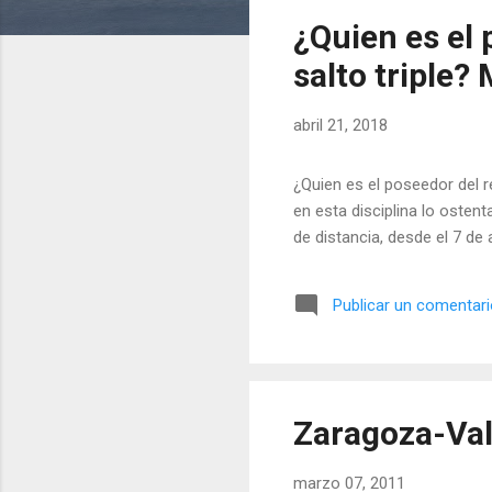
t
¿Quien es el
r
a
salto triple?
d
a
abril 21, 2018
s
¿Quien es el poseedor del 
en esta disciplina lo osten
de distancia, desde el 7 de
Publicar un comentar
Zaragoza-Val
marzo 07, 2011