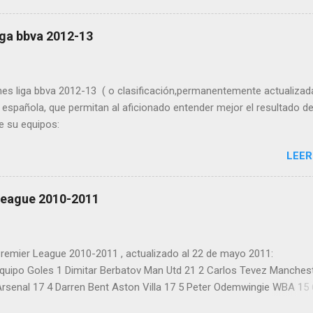
lmar Villarreal 11 17 Webó Mallorca 11 18 Aduriz Valencia 10 19 Gab
l Madrid 10 21 Baptista Málaga 9 22 Diego Castro Sporting 9 23 Ma
iga bbva 2012-13
o 8 25 Colunga Getafe 8 26 Forlán Atlético 8 27 Iniesta Barcelona 8
9 Mata Valencia 8 30 Piatti Almería 8 31 Rosenberg Racing 8 32 Stua
es 8 34 Griezmann Real Sociedad 7 35 Kaká Real Madrid 7 36 Kalu U
nes liga bbva 2012-13 ( o clasificación,permanentemente actualizad
 7...
a española, que permitan al aficionado entender mejor el resultado de
de su equipos:
LEER
League 2010-2011
remier League 2010-2011 , actualizado al 22 de mayo 2011:
quipo Goles 1 Dimitar Berbatov Man Utd 21 2 Carlos Tevez Manches
 Arsenal 17 4 Darren Bent Aston Villa 17 5 Peter Odemwingie WBA 15 
 7 Javier Hernandez Man Utd 13 8 Dirk Kuyt Liverpool 13 9 Florent