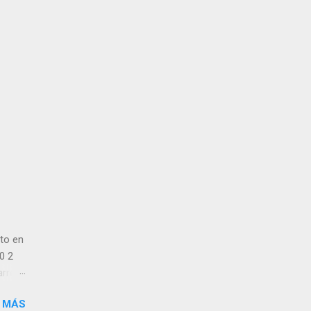
to en
0 2
arreal
 11
 MÁS