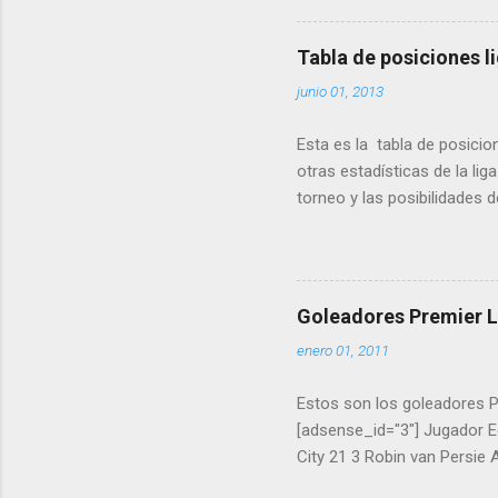
Trezeguet Hércules 12 16 Ni
Zaragoza 10 20 Higuaín Rea
Tabla de posiciones l
Getafe 9 24 Adrián Deportiv
junio 01, 2013
Luis Fabiano Sao Paulo 8 2
Levante 8 33 Valdez Hércul
Esta es la tabla de posicio
Almería 7 37 Kennedy Racing
otras estadísticas de la lig
torneo y las posibilidades 
Goleadores Premier 
enero 01, 2011
Estos son los goleadores P
[adsense_id="3"] Jugador E
City 21 3 Robin van Persie
Andrew Carroll Liverpool 13