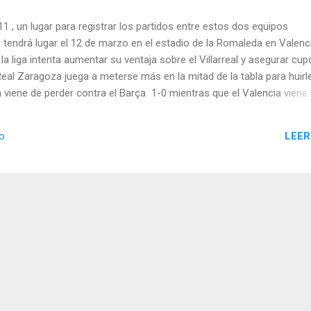
 , un lugar para registrar los partidos entre estos dos equipos
o tendrá lugar el 12 de marzo en el estadio de la Romaleda en Valenci
la liga intenta aumentar su ventaja sobre el Villarreal y asegurar cup
Real Zaragoza juega a meterse más en la mitad de la tabla para huirle
 viene de perder contra el Barça 1-0 mientras que el Valencia viene
allorca 2-1.Durante el año pasado se enfrentaron dos veces; en la p
y en la segunda hubo empate a un gol.La última vez que ganó el Val
LEER
io
nte extra, tenemos a un Valencia que puede verse afectado por su
 frente al Schalke 04 . Como estímulo a la fanaticada, el Real Zara
radas entre sus abonados. Veremos un partido muy entretenido
...