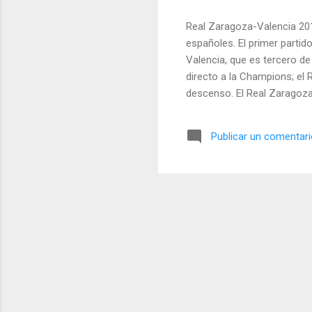
Real Zaragoza-Valencia 2011
españoles. El primer partid
Valencia, que es tercero de 
directo a la Champions; el 
descenso. El Real Zaragoza
propinarle una derrota al M
ganó el Real Zaragoza 3-0 
Publicar un comentar
fue en 2009. Como ingredie
eliminación de la Champions
bajó los costos de las ent
seguramente. Y nadie se iba 