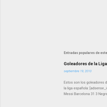
Entradas populares de este
Goleadores de la Lig
septiembre 19, 2010
Estos son los goleadores 
la liga española: [adsense
Messi Barcelona 31 3 Negred
18 7 Soldado Valencia 18 8
Caicedo Levante 13 12 Kano