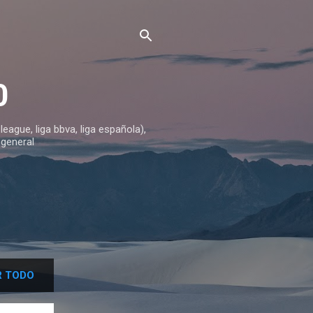
0
ague, liga bbva, liga española),
 general
 TODO