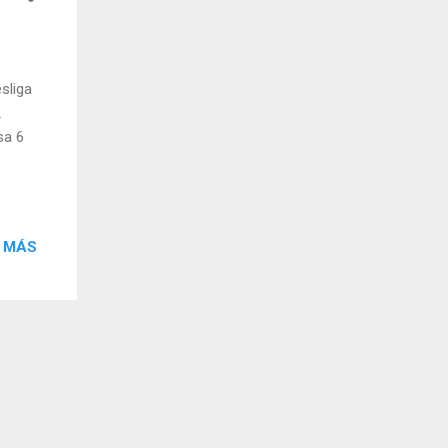
sliga
2
sa 6
 MÁS