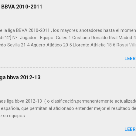
a BBVA 2010-2011
de la liga BBVA 2010-2011 , los mayores anotadores hasta el momen
_id="4"] Nº Jugador Equipo Goles 1 Cristiano Ronaldo Real Madrid 4
o Sevilla 21 4 Agüero Atlético 20 5 Llorente Athletic 18 6 Rossi Vill
 Villa Barcelona 18 9 Benzema Real Madrid 15 10 Rondón Málaga 14
LEER
uté Sevilla 13 13 Osvaldo Espanyol 13 14 Pedro Barcelona 13 15
lmar Villarreal 11 17 Webó Mallorca 11 18 Aduriz Valencia 10 19 Gab
l Madrid 10 21 Baptista Málaga 9 22 Diego Castro Sporting 9 23 Ma
iga bbva 2012-13
o 8 25 Colunga Getafe 8 26 Forlán Atlético 8 27 Iniesta Barcelona 8
9 Mata Valencia 8 30 Piatti Almería 8 31 Rosenberg Racing 8 32 Stua
es 8 34 Griezmann Real Sociedad 7 35 Kaká Real Madrid 7 36 Kalu U
nes liga bbva 2012-13 ( o clasificación,permanentemente actualizad
 7...
a española, que permitan al aficionado entender mejor el resultado de
de su equipos:
LEER