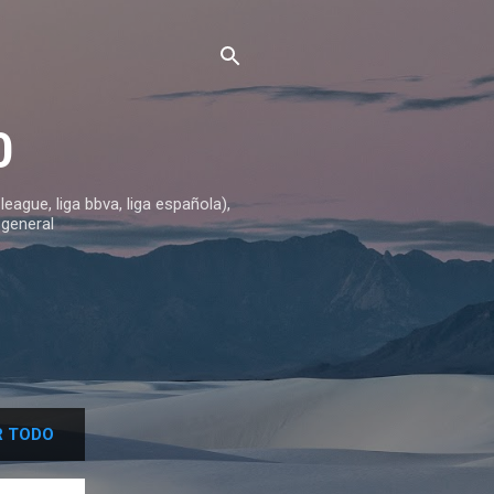
0
ague, liga bbva, liga española),
 general
 TODO