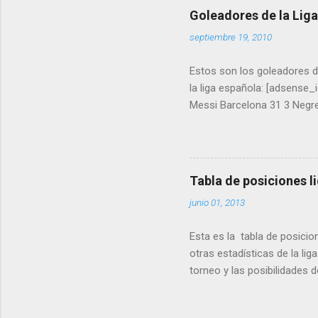
Goleadores de la Lig
septiembre 19, 2010
Estos son los goleadores 
la liga española: [adsense
Messi Barcelona 31 3 Negred
18 7 Soldado Valencia 18 8
Caicedo Levante 13 12 Kano
Trezeguet Hércules 12 16 Ni
Zaragoza 10 20 Higuaín Rea
Tabla de posiciones l
Getafe 9 24 Adrián Deportiv
junio 01, 2013
Luis Fabiano Sao Paulo 8 2
Levante 8 33 Valdez Hércul
Esta es la tabla de posicio
Almería 7 37 Kennedy Racing
otras estadísticas de la lig
torneo y las posibilidades 