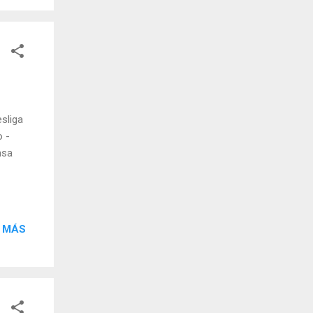
esliga
o -
nsa
 MÁS