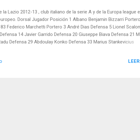
de la Lazio 2012-13 , club italiano de la serie A y de la Europa league 
europeo. Dorsal Jugador Posición 1 Albano Benjamin Bizzarri Porter
 83 Federico Marchetti Portero 3 André Dias Defensa 5 Lionel Scalon
Defensa 14 Javier Garrido Defensa 20 Giuseppe Biava Defensa 21 
 Radu Defensa 29 Abdoulay Konko Defensa 33 Marius Stankevicius
Defensa 47 Edoardo Fagioli Defensa 55 Riccardo Serpieri Defensa
LEER
io