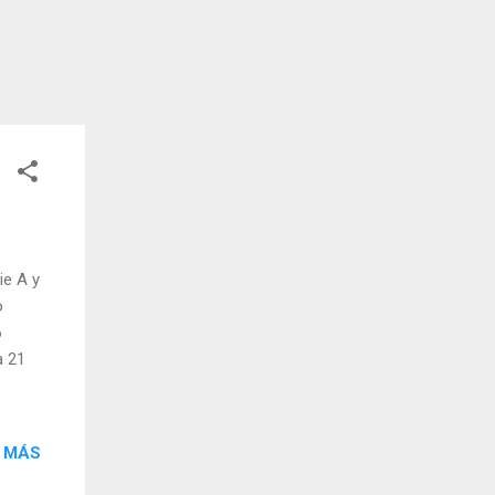
ie A y
o
6
a 21
 MÁS