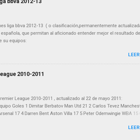
iga bbva 2012-13
o 8 25 Colunga Getafe 8 26 Forlán Atlético 8 27 Iniesta Barcelona 8
9 Mata Valencia 8 30 Piatti Almería 8 31 Rosenberg Racing 8 32 Stua
es 8 34 Griezmann Real Sociedad 7 35 Kaká Real Madrid 7 36 Kalu U
nes liga bbva 2012-13 ( o clasificación,permanentemente actualizad
 7...
a española, que permitan al aficionado entender mejor el resultado de
de su equipos:
LEER
League 2010-2011
remier League 2010-2011 , actualizado al 22 de mayo 2011:
quipo Goles 1 Dimitar Berbatov Man Utd 21 2 Carlos Tevez Manches
 Arsenal 17 4 Darren Bent Aston Villa 17 5 Peter Odemwingie WBA 15 
 7 Javier Hernandez Man Utd 13 8 Dirk Kuyt Liverpool 13 9 Florent
LEER
ey Campbell Blackpool 13 11 Rafael Van der Vaart Tottenham 13 12 
er Drogba Chelsea 12 14 Kevin Nolan Newcastle 12 15 Charlie Adam