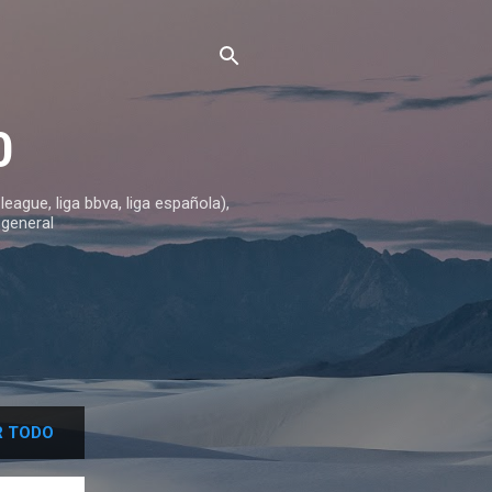
0
ague, liga bbva, liga española),
 general
 TODO