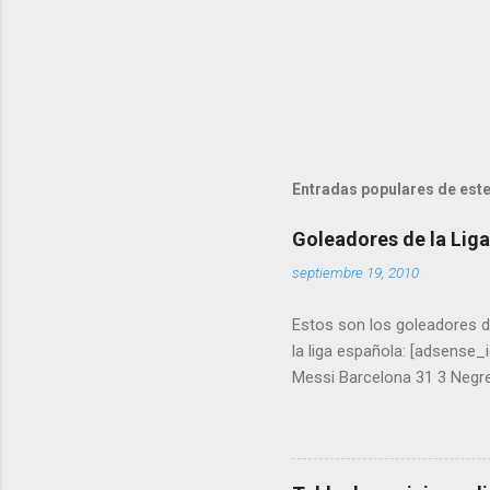
Entradas populares de este
Goleadores de la Lig
septiembre 19, 2010
Estos son los goleadores 
la liga española: [adsense
Messi Barcelona 31 3 Negred
18 7 Soldado Valencia 18 8
Caicedo Levante 13 12 Kano
Trezeguet Hércules 12 16 Ni
Zaragoza 10 20 Higuaín Rea