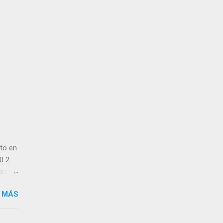
to en
0 2
arreal
 11
 MÁS
i
nu