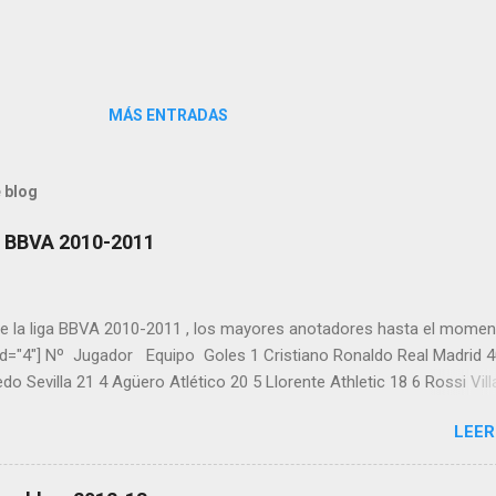
MÁS ENTRADAS
 blog
a BBVA 2010-2011
de la liga BBVA 2010-2011 , los mayores anotadores hasta el momen
_id="4"] Nº Jugador Equipo Goles 1 Cristiano Ronaldo Real Madrid 4
o Sevilla 21 4 Agüero Atlético 20 5 Llorente Athletic 18 6 Rossi Vill
 Villa Barcelona 18 9 Benzema Real Madrid 15 10 Rondón Málaga 14
LEER
uté Sevilla 13 13 Osvaldo Espanyol 13 14 Pedro Barcelona 13 15
lmar Villarreal 11 17 Webó Mallorca 11 18 Aduriz Valencia 10 19 Gab
l Madrid 10 21 Baptista Málaga 9 22 Diego Castro Sporting 9 23 Ma