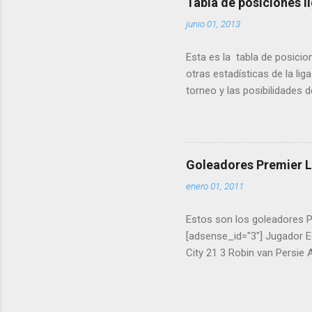
Tabla de posiciones l
Getafe 9 24 Adrián Deportiv
junio 01, 2013
Luis Fabiano Sao Paulo 8 2
Levante 8 33 Valdez Hércul
Esta es la tabla de posicio
Almería 7 37 Kennedy Racing
otras estadísticas de la lig
torneo y las posibilidades 
Goleadores Premier 
enero 01, 2011
Estos son los goleadores P
[adsense_id="3"] Jugador E
City 21 3 Robin van Persie
Andrew Carroll Liverpool 13
Malouda Chelsea 13 10 Dudl
Dempsey Fulham 12 13 Didi