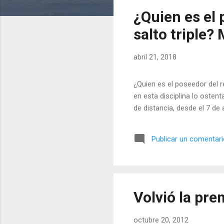
t
¿Quien es el
r
a
salto triple?
d
a
abril 21, 2018
s
¿Quien es el poseedor del 
en esta disciplina lo osten
de distancia, desde el 7 de
Publicar un comentar
Volvió la pre
octubre 20, 2012