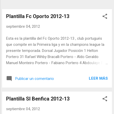
Plantilla Fc Oporto 2012-13
septiembre 04, 2012
Esta es la plantilla del Fc Oporto 2012-13 , club portugués
que compite en la Primeira liga y en la champions league la
presente temporada. Dorsal Jugador Posición 1 Helton
Portero 31 Rafael Wihby Bracalli Portero - Aldo Geraldo
Manuel Monteiro Portero - Fabiano Portero 4 Abdoulaye Ba
Defensa 4 Maicon Pereira Roque Defensa 5 Alvaro Pereira
Defensa 14 Rolando Defensa 15 Rafa Defensa 16 Sereno
LEER MÁS
Publicar un comentario
Defensa 21 Cristian Sapunaru Defensa 22 Eliaquim Mangala
Defensa 30 Nicolás Otamendi Defensa - Miguel Lopes
Defensa - David Carneiro Defensa - Alex Sandro Defensa -
Plantilla Sl Benfica 2012-13
Danilo Defensa
septiembre 04, 2012