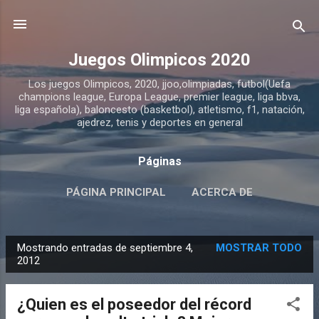
Ir al contenido principal
Juegos Olimpicos 2020
Los juegos Olimpicos, 2020, jjoo,olimpiadas, futbol(Uefa
champions league, Europa League, premier league, liga bbva,
liga española), baloncesto (basketbol), atletismo, f1, natación,
ajedrez, tenis y deportes en general
Páginas
PÁGINA PRINCIPAL
ACERCA DE
Mostrando entradas de septiembre 4,
MOSTRAR TODO
E
2012
n
t
¿Quien es el poseedor del récord
r