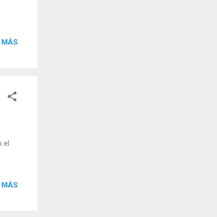
 MÁS
 el
 MÁS