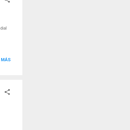
dial
 MÁS