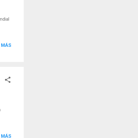
ndial
 MÁS
a
 MÁS