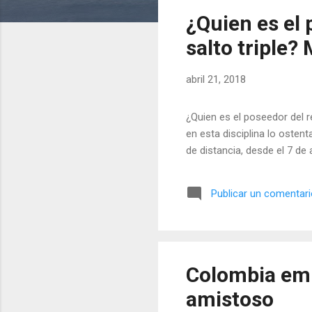
t
¿Quien es el
r
a
salto triple?
d
a
abril 21, 2018
s
¿Quien es el poseedor del 
en esta disciplina lo osten
de distancia, desde el 7 de
Publicar un comentar
Colombia emp
amistoso