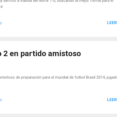
 derrotó a Irlanda del Norte 1-0, buscando la mejor forma para el
4.
LEER
io
o 2 en partido amistoso
 amistoso de preparación para el mundial de futbol Brasil 2014, jugado
LEER
io