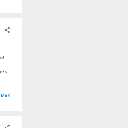
sil
ones
 MÁS