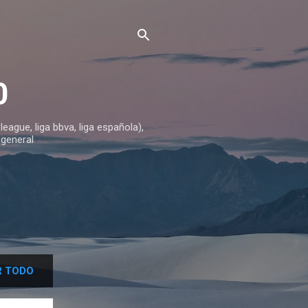
0
ague, liga bbva, liga española),
 general
 TODO